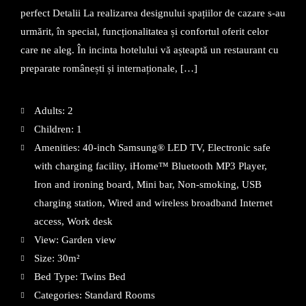
perfect Detalii La realizarea designului spațiilor de cazare s-au
urmărit, în special, funcționalitatea și confortul oferit celor
care ne aleg. În incinta hotelului vă așteaptă un restaurant cu
preparate românești și internaționale, […]
Adults:
2
Children:
1
Amenities:
40-inch Samsung® LED TV
,
Electronic safe
with charging facility
,
iHome™ Bluetooth MP3 Player
,
Iron and ironing board
,
Mini bar
,
Non-smoking
,
USB
charging station
,
Wired and wireless broadband Internet
access
,
Work desk
View:
Garden view
Size:
30m²
Bed Type:
Twins Bed
Categories:
Standard Rooms