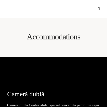
Accommodations
Cameră dublă
Cameră dublă Confortabilă, special concepută pentru un sejur